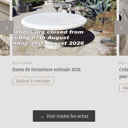
il y a 3 jours
il y a
Dates de fermeture estivale 2026
Créa
pier
Dates à retenir
No
Voir toutes les actus