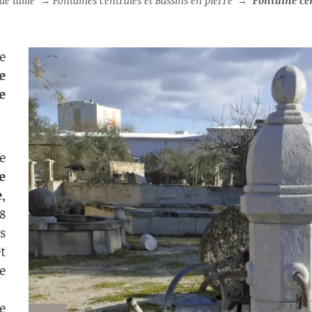
e taille
→
Fontaines centrales et Bassins en pierre
→
Fontaine centrale octogonale en pier
e
e
e
.
e
e
e
,
8
s
t
e
e