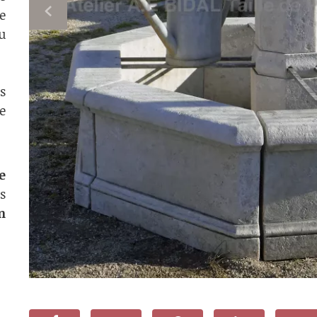
e
u
s
e
e
s
n