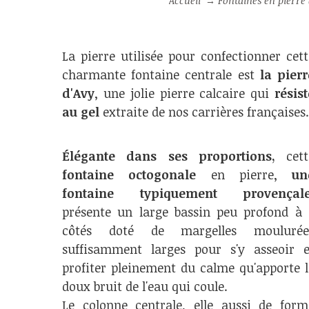
Accueil
→
Fontaines en pierre d
La pierre utilisée pour confectionner cett
charmante fontaine centrale est
la pierr
d'Avy
, une jolie pierre calcaire qui
résist
au gel
extraite de nos carrières françaises
Élégante dans ses proportions,
cett
fontaine octogonale
en pierre,
un
fontaine typiquement provençal
présente un large bassin peu profond à 
côtés doté de margelles moulurée
suffisamment larges pour s'y asseoir e
profiter pleinement du calme qu'apporte l
doux bruit de l'eau qui coule.
Le colonne centrale, elle aussi de form