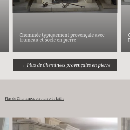
e
Cheminée typiquement provençale avec
trumeau et socle en pierre
P
Plus de Cheminées provençales en pierre
Plus de Cheminées en pierre de taille