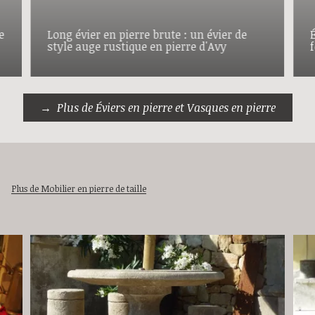
e
Long évier en pierre brute : un évier de
É
style auge rustique en pierre d'Avy
Plus de Éviers en pierre et Vasques en pierre
Plus de Mobilier en pierre de taille