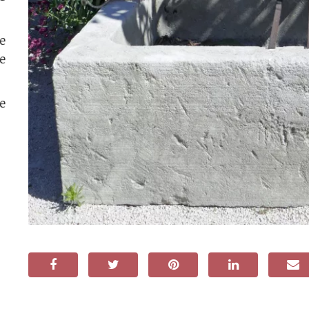
e
e
e