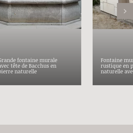
Grande fontaine murale
Fontaine mu
avec tête de Bacchus en
rustique en p
pierre naturelle
naturelle ave