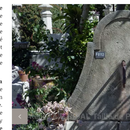
e
e
e
e
é
t
e
e
a
e
n
.
e
y
e