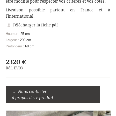
être modifié pour respecter vos critères et vos côtes.
Livraison possible partout en France et à
l'international.
Télécharger la fiche pdf
Hauteur :
25 cm
Largeur :
200 cm
Profondeur :
60 cm
2320 €
Réf. EV03
Nous contacter
à propos de ce produit